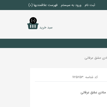
ثبت نام
ورود به سیستم
فهرست علاقمندیها
(0)
(0)
سبد خرید
دی عشق عرفانی
کد شناسه :
725253
منادی عشق عرفانی