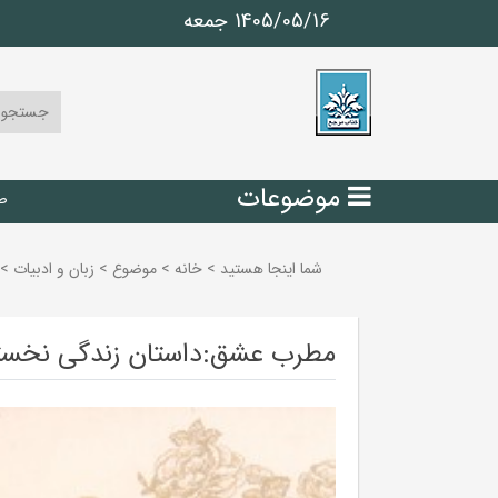
1405/05/16 جمعه
موضوعات
ص
شما اینجا هستید
>
خانه
>
موضوع
>
زبان و ادبيات
>
مطرب عشق:داستان زندگی نخست