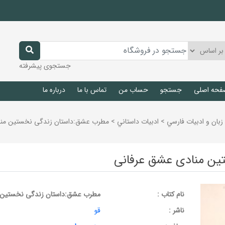
جستجوی پیشرفته
فحه اصلی
جستجو
حساب من
تماس با ما
درباره ما
زبان و ادبيات فارسي
>
ادبيات داستاني
>
مطرب عشق:داستان زندگی نخستین منا
ین منادی عشق عرفانی
نام کتاب :
مطرب عشق:داستان زندگی نخستین 
ناشر :
قو