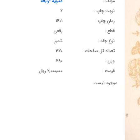
مولف :
عدویه -رابعه
نوبت چاپ :
2
زمان چاپ :
1401
قطع :
رقعی
نوع جلد :
شمیز
تعداد کل صفحات :
320
وزن :
280
قيمت :
2,000,000 ریال
موجود نیست