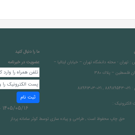
ما را دنبال کنيد
 :
تهران - محله دانشگاه تهران – خيابان ايتاليا –
عضویت در خبرنامه
ن فلسطين – پلاك 380
 :
021-88989543 , 021-88961303
ثبت نام
الکترونیک :
1405/05/16 جمعه
حق چاپ محفوظ است
,
طراحی و پیاده سازی توسط
کوثر سامانه پرداز