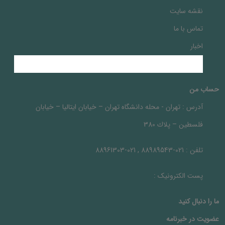
نقشه سایت
تماس با ما
اخبار
حساب من
آدرس :
تهران - محله دانشگاه تهران – خيابان ايتاليا – خيابان
فلسطين – پلاك 380
تلفن :
021-88989543 , 021-88961303
پست الکترونیک :
ما را دنبال کنيد
عضویت در خبرنامه