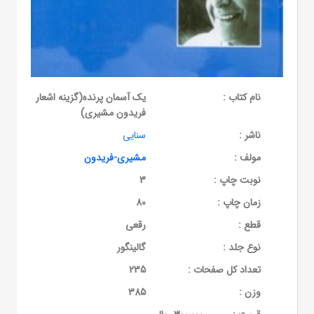
نام کتاب :
یک آسمان پرنده(گزینه اشعار
فریدون مشیری)
ناشر :
سنایی
مولف :
مشیری-فریدون
نوبت چاپ :
3
زمان چاپ :
80
قطع :
رقعی
نوع جلد :
گالینگور
تعداد کل صفحات :
235
وزن :
385