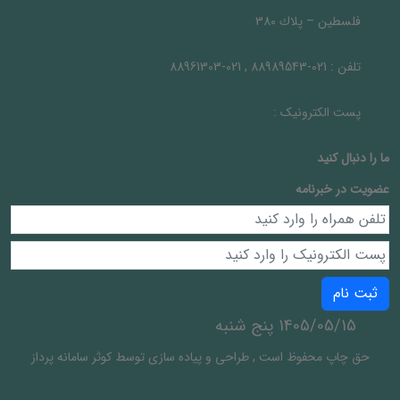
فلسطين – پلاك 380
تلفن :
021-88989543 , 021-88961303
پست الکترونیک :
ما را دنبال کنيد
عضویت در خبرنامه
ثبت نام
1405/05/15 پنج شنبه
حق چاپ محفوظ است
,
طراحی و پیاده سازی توسط
کوثر سامانه پرداز