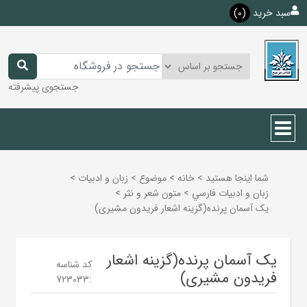
سبد خرید
(0)
جستجوی پیشرفته
شما اینجا هستید
>
خانه
>
موضوع
>
زبان و ادبيات
>
زبان و ادبيات فارسي
>
متون شعر و نثر
>
یک آسمان پرنده(گزینه اشعار فریدون مشیری)
یک آسمان پرنده(گزینه اشعار
کد شناسه
فریدون مشیری)
723033
: