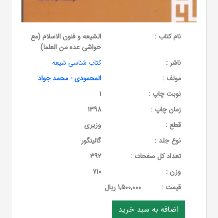
نام کتاب :
الشیعه و فنون الاسلام (مع
حواشی عده من العلما)
ناشر :
کتاب شناسی شیعه
مولف :
المحمودی - محمد جواد
نوبت چاپ :
1
زمان چاپ :
1398
قطع :
وزیری
نوع جلد :
گالینگور
تعداد کل صفحات :
392
وزن :
710
قيمت :
1,500,000 ریال