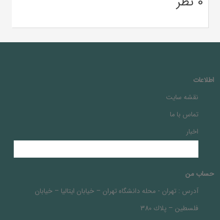
0 نظر
اطلاعات
نقشه سایت
تماس با ما
اخبار
حساب من
آدرس :
تهران - محله دانشگاه تهران – خيابان ايتاليا – خيابان
فلسطين – پلاك 380