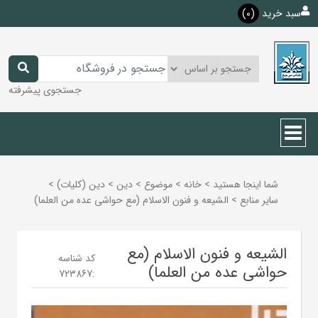
سبد خرید
(0)
جستجوی پیشرفته
شما اینجا هستید
>
خانه
>
موضوع
>
دين
>
دين (كليات)
>
ساير منابع
>
الشیعه و فنون الاسلام (مع حواشی عده من العلما)
الشیعه و فنون الاسلام (مع
کد شناسه
حواشی عده من العلما)
723867
: