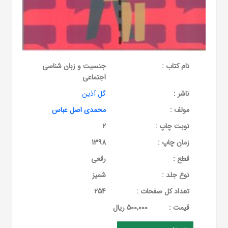
نام کتاب :
جنسیت و زبان شناسی
اجتماعی
ناشر :
گل آذین
مولف :
محمدی اصل عباس
نوبت چاپ :
2
زمان چاپ :
1398
قطع :
رقعی
نوع جلد :
شمیز
تعداد کل صفحات :
254
قيمت :
500,000 ریال