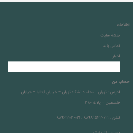
اطلاعات
نقشه سایت
تماس با ما
اخبار
حساب من
آدرس :
تهران - محله دانشگاه تهران – خيابان ايتاليا – خيابان
فلسطين – پلاك 380
تلفن :
021-88989543 , 021-88961303
پست الکترونیک :