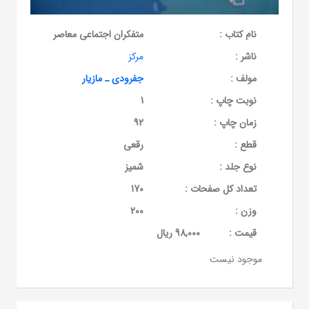
نام کتاب :
متفکران اجتماعی معاصر
ناشر :
مرکز
مولف :
جفرودی ـ مازیار
نوبت چاپ :
1
زمان چاپ :
92
قطع :
رقعی
نوع جلد :
شمیز
تعداد کل صفحات :
170
وزن :
200
قيمت :
98,000 ریال
موجود نیست