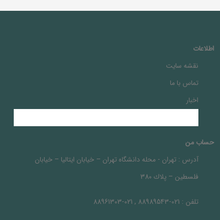
اطلاعات
نقشه سایت
تماس با ما
اخبار
حساب من
آدرس :
تهران - محله دانشگاه تهران – خيابان ايتاليا – خيابان
فلسطين – پلاك 380
تلفن :
021-88989543 , 021-88961303