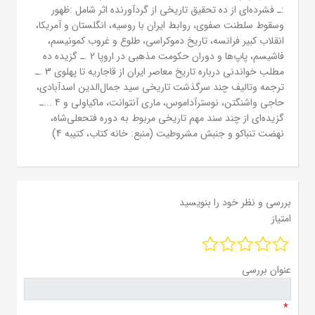
:ـ فشرده‌ای از ده تحقیق تاریخی از گردآورنده اثر شامل :ظهور
وسقوط سلطنت صفوی، روابط ایران با روسیه، انگلستان و آمریکا،
انقلاب کبیر فرانسه، تاریخ دموکراسی، طلوع و غروب کمونیسم،
فاشیسم، پاپ‌ها و دوران حکومت مذهبی در اروپا 2 .ـ گزیده ده
مطلب خواندنی درباره تاریخ معاصر ایران از قاجاریه تا پهلوی 3 .ـ
ترجمه وتالیف چند سرگذشت تاریخی سید جمال‌الدین اسدآبادی،
حاجی واشنگتن، نوسترآداموس، ماری آنتوانت، ماکیاولی و 4 ...ـ
گزیده‌ای از چند سند مهم تاریخی مربوط به دوره فتحعلی‌شاه،
نهضت تنباکو و جنبش مشروطیت (منبع: خانه کتاب، کتیبه 4)
بررسی و نظر خود را بنویسید
امتیاز
عنوان بررسی
*