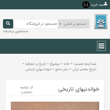
سبد خرید
(0)
جستجوی پیشرفته
شما اینجا هستید
>
خانه
>
موضوع
>
تاريخ و جغرافيا
>
تاريخ معاصر ايران
>
ساير منابع
>
خواندنیهای تاریخی
کد شناسه
خواندنیهای تاریخی
107332
: