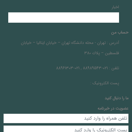
اخبار
حساب من
آدرس :
تهران - محله دانشگاه تهران – خيابان ايتاليا – خيابان
فلسطين – پلاك 380
تلفن :
021-88989543 , 021-88961303
پست الکترونیک :
ما را دنبال کنيد
عضویت در خبرنامه