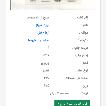
نام کتاب :
صلح از راه سلامت
ناشر :
نوید شیراز
مولف :
آریا - نیل
مترجم :
صالحی - علیرضا
نوبت چاپ :
1
زمان چاپ :
1397
قطع :
وزیری
نوع جلد :
شمیز
تعداد کل صفحات :
430
وزن :
625
قيمت :
3,000,000 ریال