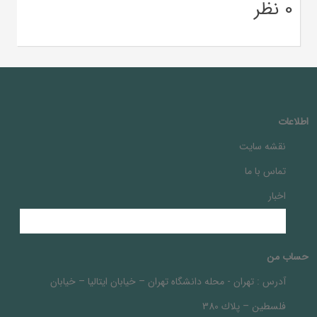
0 نظر
اطلاعات
نقشه سایت
تماس با ما
اخبار
حساب من
آدرس :
تهران - محله دانشگاه تهران – خيابان ايتاليا – خيابان
فلسطين – پلاك 380