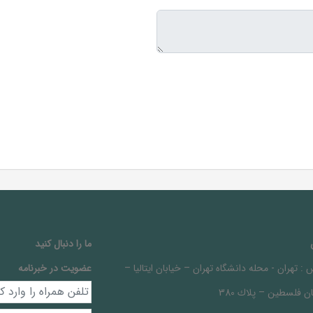
ما را دنبال کنيد
 :
تهران - محله دانشگاه تهران – خيابان ايتاليا –
عضویت در خبرنامه
ن فلسطين – پلاك 380