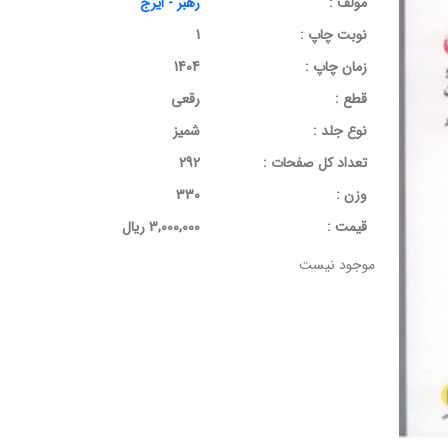
مولف :
رهبر - ایرج
نوبت چاپ :
1
زمان چاپ :
1404
قطع :
رقعی
نوع جلد :
شمیز
تعداد کل صفحات :
292
وزن :
330
قيمت :
3,000,000 ریال
موجود نیست