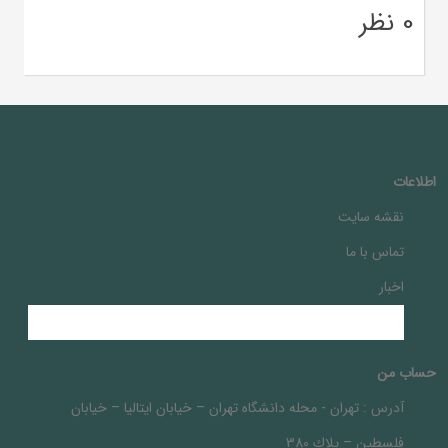
0 نظر
اطلاعات
نقشه سایت
تماس با ما
اخبار
حساب من
آدرس :
تهران - محله دانشگاه تهران – خيابان ايتاليا – خيابان
فلسطين – پلاك 380