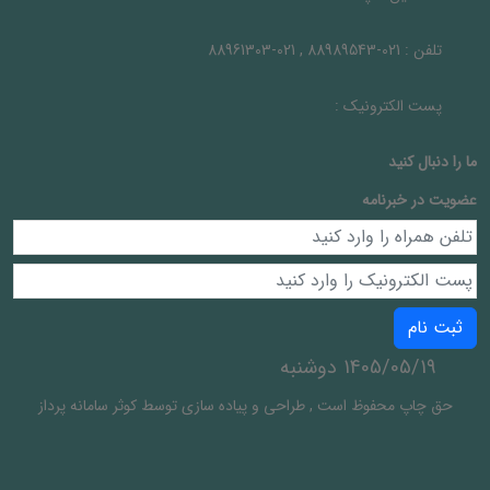
تلفن :
021-88989543 , 021-88961303
پست الکترونیک :
ما را دنبال کنيد
عضویت در خبرنامه
ثبت نام
1405/05/19 دوشنبه
حق چاپ محفوظ است
,
طراحی و پیاده سازی توسط
کوثر سامانه پرداز