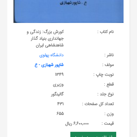
نام کتاب :
کورش بزرگ: زندگی و
جهانداری بنیاد گذار
شاهنشاهی ایران
ناشر :
دانشگاه پهلوی
مولف :
شاپور شهبازی - ع
نوبت چاپ :
1349
قطع :
وزیری
نوع جلد :
گالینگور
تعداد کل صفحات :
431
وزن :
655
قيمت :
6,600,000 ریال