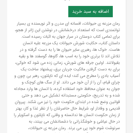
رمان مزرعه ی حیوانات، افسانه ای مدرن و اثر نویسنده ی بسیار
توانمندی است که استعداد درخشانش در نوشتن این ژانر از هجو،
برای تمامی کتاب دوستان در سرار جهان به اثبات رسیده است.
داستان کتاب، حکایت شورش حیوانات یک مزرعه علیه انسان
هاست. خوک ها، رهبری سایر حیوان ها را به دست گرفته و در
تلاش اند تا برتری خود را به اسب ها، گاوها، گوسفند ها و بقیه
بقبولانند. اولین جرقه های شورش، زمانی زده می شود که خوکی،
برای به دست گرفتن مالکیت جریان برق، پیشنهاد ساخت یک
آسیاب بادی را مطرح می کند؛ ایده ای که ناپلئون، رهبر بی چون و
چرای قیام، آن را از آن خود می داند. او از سگ های کوچک و
جوان به عنوان محافظ خود استفاده کرده، با انسان ها وارد مجادله
شده و به تدریج، حکومتی مستبدانه تشکیل می دهد و حتی
قوانین وضع شده در ابتدای حکومت خود را نیز می شکند. پیروان
قدیمی و وفادار او، شرایط حال حاضرشان را از نظر غذا و کار، بهتر
از زمان حکومت انسان ها ندانسته و وقتی که ناپلئون و اسکویلر را
در حال عیاشی و خوشگذرانی با دشمنانشان می بینند، به
سرنوشت شوم خود پی می برند. رمان مزرعه ی حیوانات،