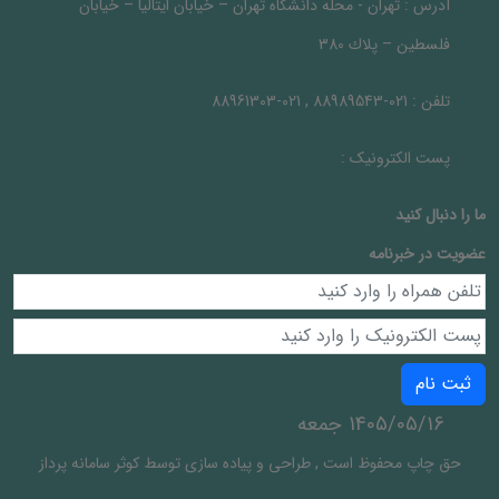
آدرس :
تهران - محله دانشگاه تهران – خيابان ايتاليا – خيابان
فلسطين – پلاك 380
تلفن :
021-88989543 , 021-88961303
پست الکترونیک :
ما را دنبال کنيد
عضویت در خبرنامه
ثبت نام
1405/05/16 جمعه
حق چاپ محفوظ است
,
طراحی و پیاده سازی توسط
کوثر سامانه پرداز