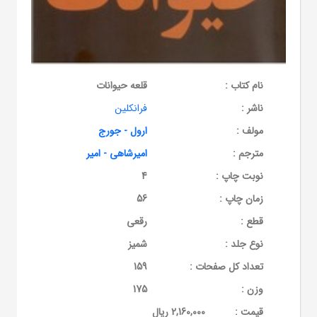
نام کتاب :
قلعه حیوانات
ناشر :
فرانکلین
مولف :
ارول - جورج
مترجم :
امیرشاهی - امیر
نوبت چاپ :
4
زمان چاپ :
56
قطع :
رقعی
نوع جلد :
شمیز
تعداد کل صفحات :
159
وزن :
175
قيمت :
2,160,000 ریال