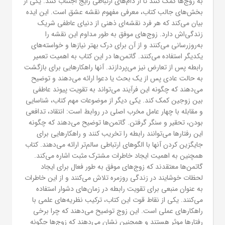
به زوج‌ها کمک کنند تا از دام‌های ارتباطی رایج اجتناب کنند. یکی از
بخش‌های جالب کتاب، معرفی مفهوم نقشه عشق است. این ایده
بیان می‌کند که هر فرد نقشه‌ای ذهنی از دنیای عاطفی شریک
زندگی‌اش دارد. زوج‌های موفق به طور مداوم این نقشه را
به‌روزرسانی می‌کنند و از آن برای درک بهتر نیازها و خواسته‌های
یکدیگر استفاده می‌کنند. گاتمن‌ها در این کتاب به اهمیت تعمیر
رابطه پس از تعارض نیز می‌پردازند. آنها راهکارهایی برای بازگشت
به حالت عادی پس از یک بحث یا دعوا ارائه می‌دهند و توضیح
می‌دهند که چگونه این فرآیند می‌تواند به تقویت پیوند عاطفی
بین زوجین کمک کند. یکی دیگر از موضوعات مهم کتاب، شناسایی
و مقابله با چهار عامل مخرب اصلی در روابط است: انتقاد، تدافعی
بودن، تحقیر و سنگر گرفتن. گاتمن‌ها توضیح می‌دهند که چگونه
این رفتارها می‌توانند رابطه را تخریب کنند و راهکارهایی برای
جایگزین کردن آنها با الگوهای ارتباطی سالم‌تر ارائه می‌دهند. کتاب
همچنین به اهمیت ایجاد خاطرات مشترک مثبت اشاره می‌کند.
گاتمن‌ها معتقدند که زوج‌های موفق به طور فعال برای ایجاد
لحظات خوشایند در زندگی روزمره تلاش می‌کنند و از این خاطرات
به عنوان منبعی برای تقویت رابطه در زمان‌های دشوار استفاده
می‌کنند. یکی از نقاط قوت این کتاب، ترکیب نظریه‌های علمی با
راهکارهای عملی است. این زوج توضیح می‌دهند که چرا برخی
رفتارها موثر هستند و همچنین نشان می‌دهند که زوج‌ها چگونه