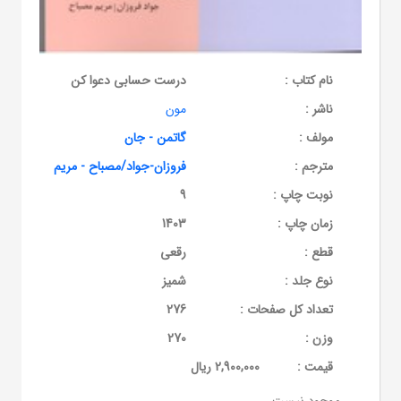
نام کتاب :
درست حسابی دعوا کن
ناشر :
مون
مولف :
گاتمن - جان
مترجم :
فروزان-جواد/مصباح - مریم
نوبت چاپ :
9
زمان چاپ :
1403
قطع :
رقعی
نوع جلد :
شمیز
تعداد کل صفحات :
276
وزن :
270
قيمت :
2,900,000 ریال
موجود نیست