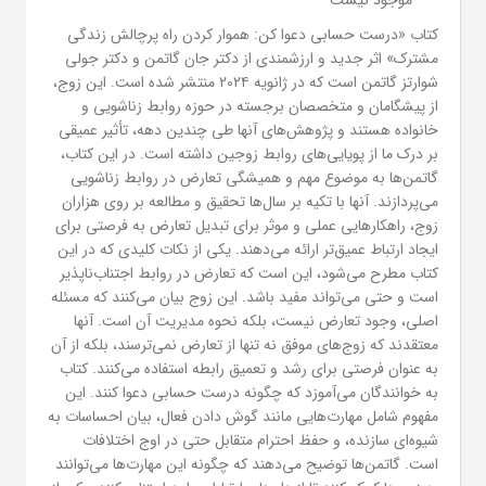
کتاب «درست حسابی دعوا کن: هموار کردن راه پرچالش زندگی
مشترک» اثر جدید و ارزشمندی از دکتر جان گاتمن و دکتر جولی
شوارتز گاتمن است که در ژانویه ۲۰۲۴ منتشر شده است. این زوج،
از پیشگامان و متخصصان برجسته در حوزه روابط زناشویی و
خانواده هستند و پژوهش‌های آنها طی چندین دهه، تأثیر عمیقی
بر درک ما از پویایی‌های روابط زوجین داشته است. در این کتاب،
گاتمن‌ها به موضوع مهم و همیشگی تعارض در روابط زناشویی
می‌پردازند. آنها با تکیه بر سال‌ها تحقیق و مطالعه بر روی هزاران
زوج، راهکارهایی عملی و موثر برای تبدیل تعارض به فرصتی برای
ایجاد ارتباط عمیق‌تر ارائه می‌دهند. یکی از نکات کلیدی که در این
کتاب مطرح می‌شود، این است که تعارض در روابط اجتناب‌ناپذیر
است و حتی می‌تواند مفید باشد. این زوج بیان می‌کنند که مسئله
اصلی، وجود تعارض نیست، بلکه نحوه مدیریت آن است. آنها
معتقدند که زوج‌های موفق نه تنها از تعارض نمی‌ترسند، بلکه از آن
به عنوان فرصتی برای رشد و تعمیق رابطه استفاده می‌کنند. کتاب
به خوانندگان می‌آموزد که چگونه درست حسابی دعوا کنند. این
مفهوم شامل مهارت‌هایی مانند گوش دادن فعال، بیان احساسات به
شیوه‌ای سازنده، و حفظ احترام متقابل حتی در اوج اختلافات
است. گاتمن‌ها توضیح می‌دهند که چگونه این مهارت‌ها می‌توانند