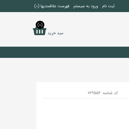
ثبت نام
ورود به سیستم
فهرست علاقمندیها
(0)
(0)
سبد خرید
کد شناسه :
729556