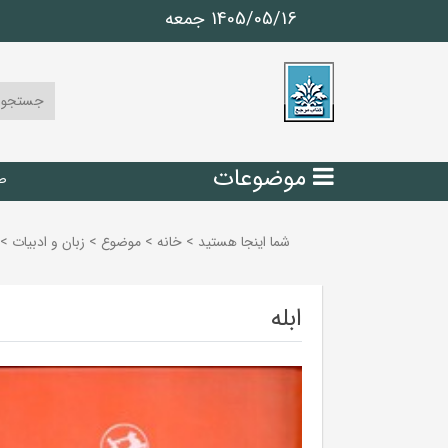
1405/05/16 جمعه
موضوعات
ص
شما اینجا هستید
>
خانه
>
موضوع
>
زبان و ادبيات
>
ابله