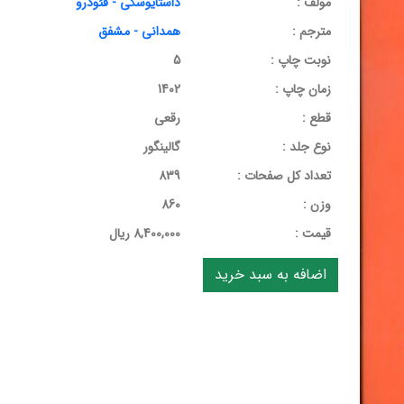
مولف :
داستایوسکی - فئودرو
مترجم :
همدانی - مشفق
نوبت چاپ :
5
زمان چاپ :
1402
قطع :
رقعی
نوع جلد :
گالینگور
تعداد کل صفحات :
839
وزن :
860
قيمت :
8,400,000 ریال