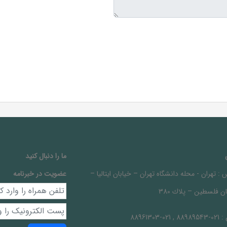
ما را دنبال کنيد
 :
تهران - محله دانشگاه تهران – خيابان ايتاليا –
عضویت در خبرنامه
ن فلسطين – پلاك 380
 :
021-88989543 , 021-88961303