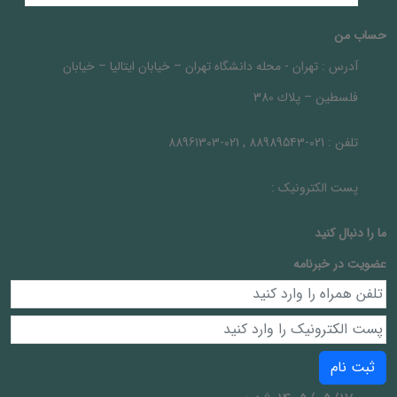
حساب من
آدرس :
تهران - محله دانشگاه تهران – خيابان ايتاليا – خيابان
فلسطين – پلاك 380
تلفن :
021-88989543 , 021-88961303
پست الکترونیک :
ما را دنبال کنيد
عضویت در خبرنامه
ثبت نام