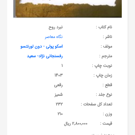
نام کتاب :
نبرد روح
ناشر :
نگاه معاصر
مولف :
اسکو پولی - دون لورنتسو
مترجم :
رفسنجانی نژاد- سعید
نوبت چاپ :
1
زمان چاپ :
1403
قطع :
رقعی
نوع جلد :
شمیز
تعداد کل صفحات :
232
وزن :
210
قيمت :
2,800,000 ریال
موجود نیست