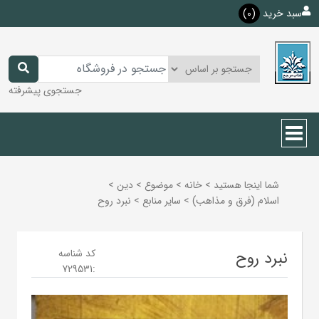
سبد خرید
(0)
جستجوی پیشرفته
شما اینجا هستید
>
خانه
>
موضوع
>
دين
>
اسلام (فرق و مذاهب)
>
ساير منابع
>
نبرد روح
کد شناسه
نبرد روح
729531
: