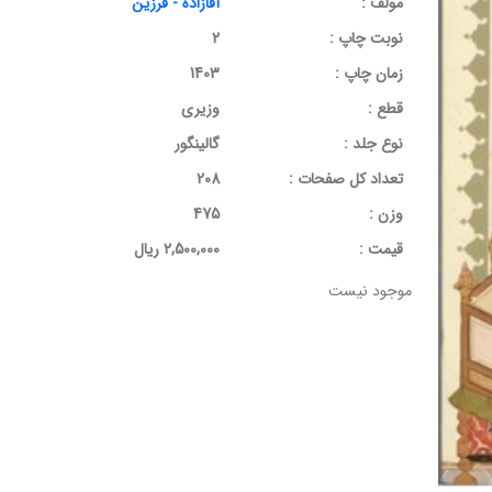
مولف :
آقازاده - فرزین
نوبت چاپ :
2
زمان چاپ :
1403
قطع :
وزیری
نوع جلد :
گالینگور
تعداد کل صفحات :
208
وزن :
475
قيمت :
2,500,000 ریال
موجود نیست