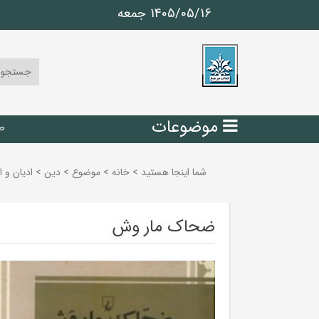
1405/05/16 جمعه
موضوعات
ص
شما اینجا هستید
>
خانه
>
موضوع
>
دين
>
اديان و ا
ضحاک مار وش