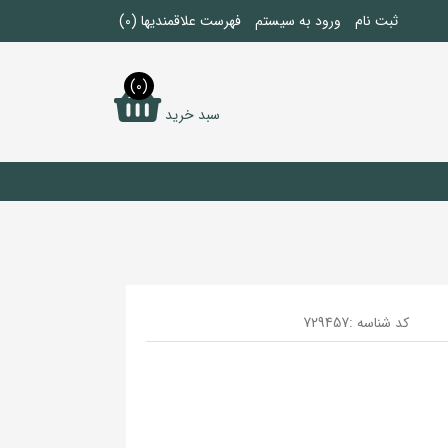
ثبت نام
ورود به سیستم
فهرست علاقمندیها
(0)
(0)
سبد خرید
کد شناسه :
729457