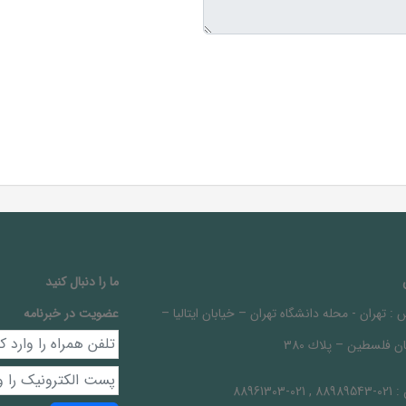
ما را دنبال کنيد
 :
تهران - محله دانشگاه تهران – خيابان ايتاليا –
عضویت در خبرنامه
ن فلسطين – پلاك 380
 :
021-88989543 , 021-88961303