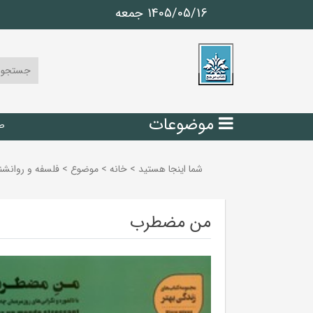
1405/05/16 جمعه
موضوعات
ص
شما اینجا هستید
>
خانه
>
موضوع
>
فلسفه و روانشن
من مضطرب