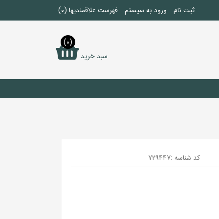
ثبت نام
ورود به سیستم
فهرست علاقمندیها
(0)
(0)
سبد خرید
کد شناسه :
729447