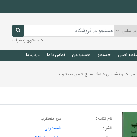
جستجوی پیشرفته
فحه اصلی
جستجو
حساب من
تماس با ما
درباره ما
اسي
>
روانشناسي
>
ساير منابع
>
من مضطرب
نام کتاب :
من مضطرب
ناشر :
شمعدونی