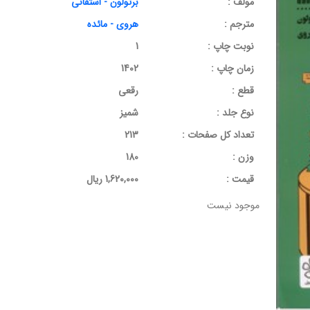
مولف :
برتولون - استفانی
مترجم :
هروی - مائده
نوبت چاپ :
1
زمان چاپ :
1402
قطع :
رقعی
نوع جلد :
شمیز
تعداد کل صفحات :
213
وزن :
180
قيمت :
1,620,000 ریال
موجود نیست