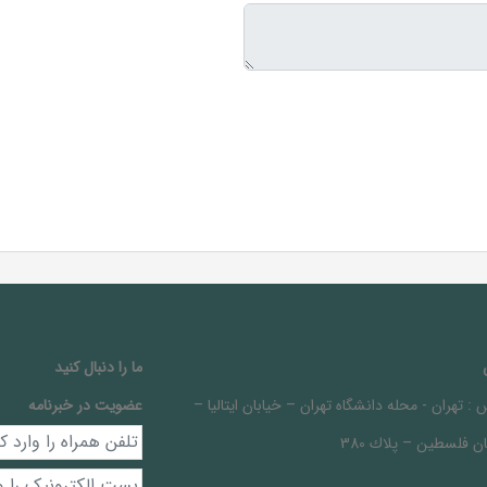
ما را دنبال کنيد
 :
تهران - محله دانشگاه تهران – خيابان ايتاليا –
عضویت در خبرنامه
ن فلسطين – پلاك 380