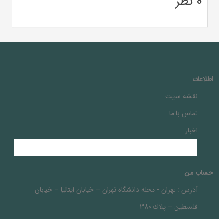
0 نظر
اطلاعات
نقشه سایت
تماس با ما
اخبار
حساب من
آدرس :
تهران - محله دانشگاه تهران – خيابان ايتاليا – خيابان
فلسطين – پلاك 380