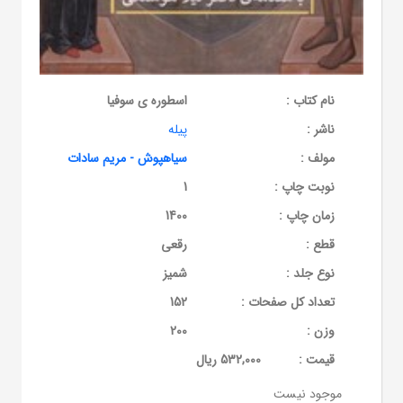
نام کتاب :
اسطوره ی سوفیا
ناشر :
پیله
مولف :
سیاهپوش - مریم سادات
نوبت چاپ :
1
زمان چاپ :
1400
قطع :
رقعی
نوع جلد :
شمیز
تعداد کل صفحات :
152
وزن :
200
قيمت :
532,000 ریال
موجود نیست