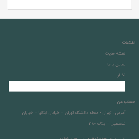
اطلاعات
نقشه سایت
تماس با ما
اخبار
حساب من
آدرس :
تهران - محله دانشگاه تهران – خيابان ايتاليا – خيابان
فلسطين – پلاك 380