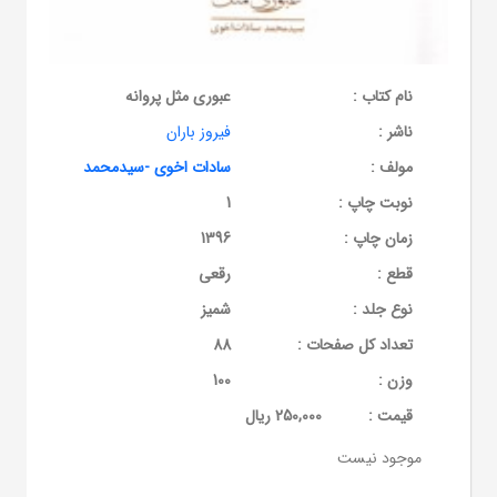
نام کتاب :
عبوری مثل پروانه
ناشر :
فیروز باران
مولف :
سادات اخوی -سیدمحمد
نوبت چاپ :
1
زمان چاپ :
1396
قطع :
رقعی
نوع جلد :
شمیز
تعداد کل صفحات :
88
وزن :
100
قيمت :
250,000 ریال
موجود نیست