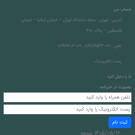
حساب من
آدرس :
تهران - محله دانشگاه تهران – خيابان ايتاليا – خيابان
فلسطين – پلاك 380
تلفن :
021-88989543 , 021-88961303
پست الکترونیک :
ما را دنبال کنيد
عضویت در خبرنامه
ثبت نام
1405/05/16 جمعه