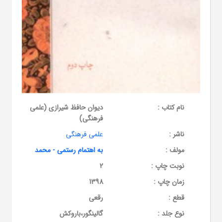
نام کتاب :
دیوان حافظ شیرازی (علمی
فرهنگی)
ناشر :
علمی فرهنگی
مولف :
به اهتمام رستمی - محمد
نوبت چاپ :
2
زمان چاپ :
1398
قطع :
رقعی
نوع جلد :
گالینگور،باروکش