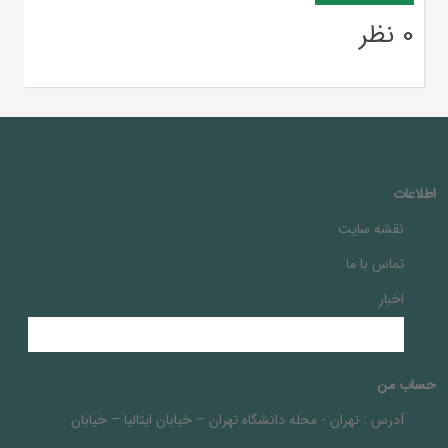
0 نظر
اطلاعات
نقشه سایت
تماس با ما
اخبار
حساب من
آدرس :
تهران - محله دانشگاه تهران – خيابان ايتاليا – خيابان