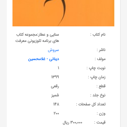
نام کتاب :
سنایی و عطار:مجموعه کتاب
های برنامه تلوزیونی معرفت
ناشر :
سروش
مولف :
دینانی - غلامحسین
نوبت چاپ :
1
زمان چاپ :
1399
قطع :
رقعی
نوع جلد :
شمیز
تعداد کل صفحات :
148
وزن :
200
قيمت :
300,000 ریال