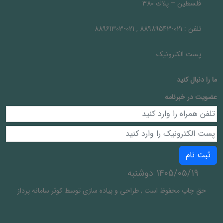
فلسطين – پلاك 380
تلفن :
021-88989543 , 021-88961303
پست الکترونیک :
ما را دنبال کنيد
عضویت در خبرنامه
ثبت نام
1405/05/19 دوشنبه
حق چاپ محفوظ است
,
طراحی و پیاده سازی توسط
کوثر سامانه پرداز