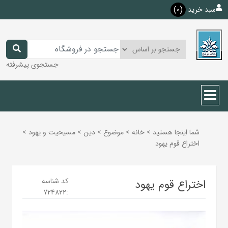
سبد خرید
(0)
جستجوی پیشرفته
شما اینجا هستید
>
خانه
>
موضوع
>
دين
>
مسيحيت و يهود
>
اختراع قوم یهود
کد شناسه
اختراع قوم یهود
724822
: