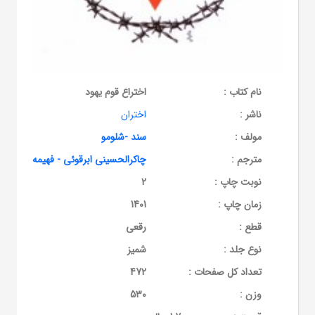
نام کتاب :
اختراع قوم یهود
ناشر :
اختران
مولف :
سند -شلومو
مترجم :
چاکرالحسینی ابرقوئی - فهیمه
نوبت چاپ :
2
زمان چاپ :
1401
قطع :
رقعی
نوع جلد :
شمیز
تعداد کل صفحات :
472
وزن :
530