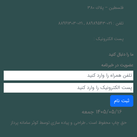
فلسطين – پلاك 380
تلفن :
021-88989543 , 021-88961303
پست الکترونیک :
ما را دنبال کنيد
عضویت در خبرنامه
ثبت نام
1405/05/16 جمعه
حق چاپ محفوظ است
,
طراحی و پیاده سازی توسط
کوثر سامانه پرداز