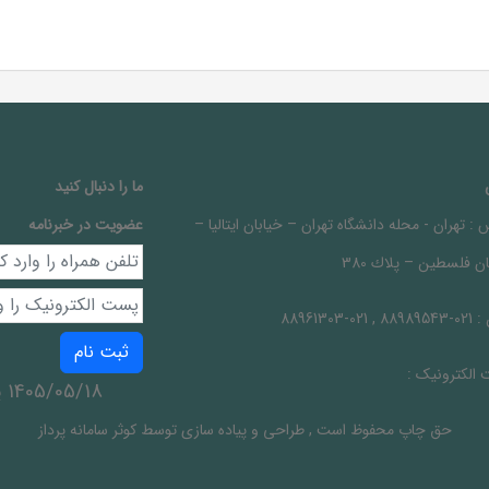
ما را دنبال کنيد
 :
تهران - محله دانشگاه تهران – خيابان ايتاليا –
عضویت در خبرنامه
ن فلسطين – پلاك 380
 :
021-88989543 , 021-88961303
ثبت نام
الکترونیک :
1405/05/18 يكشنبه
حق چاپ محفوظ است
,
طراحی و پیاده سازی توسط
کوثر سامانه پرداز