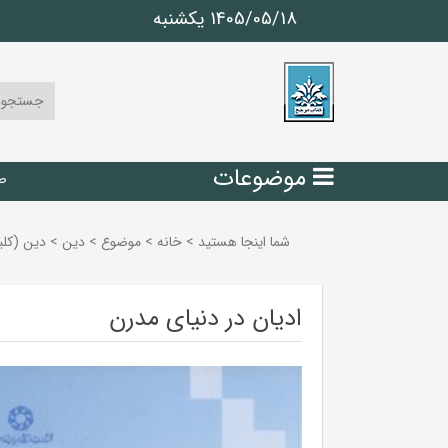
1405/05/18 يكشنبه
موضوعات
ص
شما اینجا هستید
>
خانه
>
موضوع
>
دين
>
دين (كلي
ادیان در دنیای مدرن