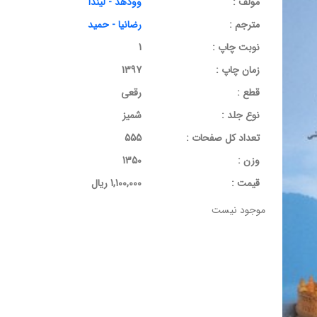
مولف :
وودهد - لیندا
مترجم :
رضانیا - حمید
نوبت چاپ :
1
زمان چاپ :
1397
قطع :
رقعی
نوع جلد :
شمیز
تعداد کل صفحات :
555
وزن :
1350
قيمت :
1,100,000 ریال
موجود نیست