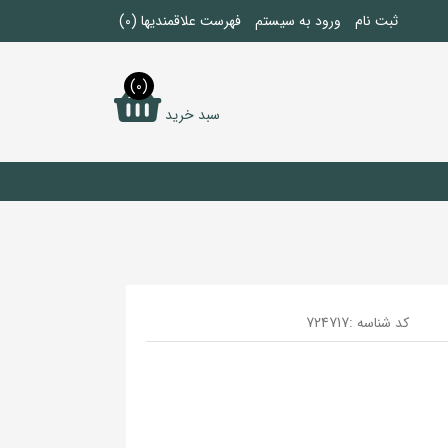
ثبت نام
ورود به سیستم
فهرست علاقمندیها
(0)
(0)
سبد خرید
کد شناسه :
724717