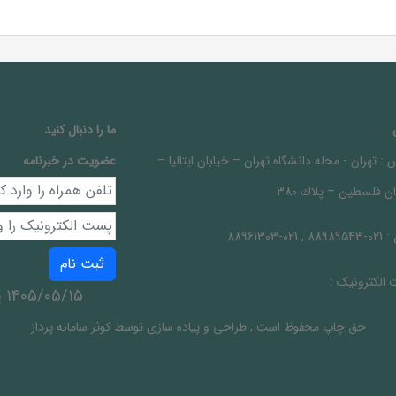
ما را دنبال کنيد
 :
تهران - محله دانشگاه تهران – خيابان ايتاليا –
عضویت در خبرنامه
ن فلسطين – پلاك 380
 :
021-88989543 , 021-88961303
ثبت نام
الکترونیک :
1405/05/15 پنج شنبه
حق چاپ محفوظ است
,
طراحی و پیاده سازی توسط
کوثر سامانه پرداز