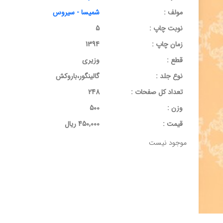
مولف :
شمیسا - سیروس
نوبت چاپ :
5
زمان چاپ :
1394
قطع :
وزیری
نوع جلد :
گالینگور،باروکش
تعداد کل صفحات :
248
وزن :
500
قيمت :
450,000 ریال
موجود نیست