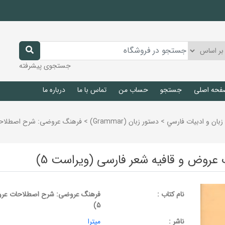
جستجوی پیشرفته
فحه اصلی
جستجو
حساب من
تماس با ما
درباره ما
زبان و ادبيات فارسي
>
دستور زبان (Grammar)
>
فرهنگ عروضی: شرح اصطلاحات
وض و قافیه شعر فارسی (ویراست 5)
نام کتاب :
فرهنگ عروضی: شرح اصطلاحات عروض
5)
ناشر :
میترا