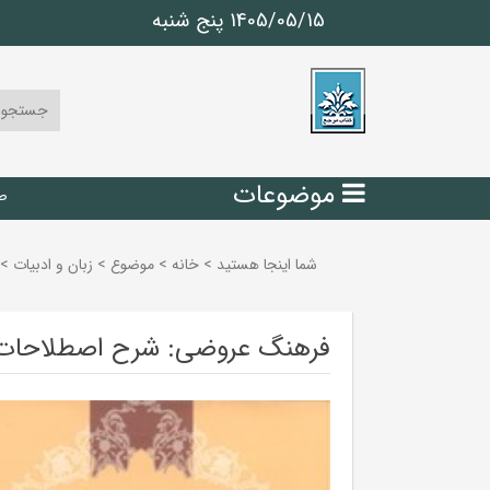
1405/05/15 پنج شنبه
موضوعات
ص
شما اینجا هستید
>
خانه
>
موضوع
>
زبان و ادبيات
>
فرهنگ عروضی: شرح اصطلاحات عر