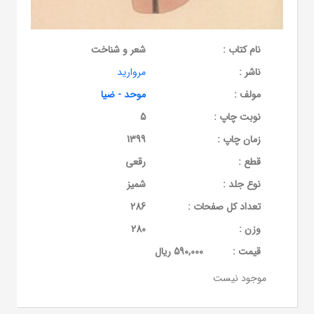
نام کتاب :
شعر و شناخت
ناشر :
مروارید
مولف :
موحد - ضیا
نوبت چاپ :
5
زمان چاپ :
1399
قطع :
رقعی
نوع جلد :
شمیز
تعداد کل صفحات :
286
وزن :
280
قيمت :
590,000 ریال
موجود نیست