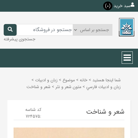
سبد خرید
(0)
جستجوی پیشرفته
شما اینجا هستید
>
خانه
>
موضوع
>
زبان و ادبيات
>
زبان و ادبيات فارسي
>
متون شعر و نثر
>
شعر و شناخت
کد شناسه
شعر و شناخت
724575
: