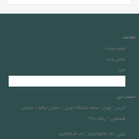
اطلاعات
نقشه سایت
تماس با ما
اخبار
حساب من
آدرس :
تهران - محله دانشگاه تهران – خيابان ايتاليا – خيابان
فلسطين – پلاك 380
تلفن :
021-88989543 , 021-88961303