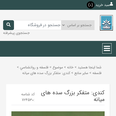
سبد خرید
(0)
جستجوی پیشرفته
شما اینجا هستید
>
خانه
>
موضوع
>
فلسفه و روانشناسي
>
فلسفه
>
ساير منابع
>
کندی: متفکر بزرگ سده های میانه
کندی: متفکر بزرگ سده های
کد شناسه
میانه
724530
: