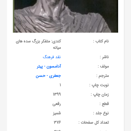
نام کتاب :
کندی: متفکر بزرگ سده های
میانه
ناشر :
نقد فرهنگ
مولف :
آدامسون - پیتر
مترجم :
جعفری - حسن
نوبت چاپ :
1
زمان چاپ :
1399
قطع :
رقعی
نوع جلد :
شمیز
تعداد کل صفحات :
376