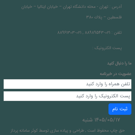
آدرس :
تهران - محله دانشگاه تهران – خيابان ايتاليا – خيابان
فلسطين – پلاك 380
تلفن :
021-88989543 , 021-88961303
پست الکترونیک :
ما را دنبال کنيد
عضویت در خبرنامه
ثبت نام
1405/05/17 شنبه
حق چاپ محفوظ است
,
طراحی و پیاده سازی توسط
کوثر سامانه پرداز