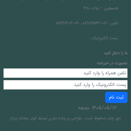
فلسطين – پلاك 380
تلفن :
021-88989543 , 021-88961303
پست الکترونیک :
ما را دنبال کنيد
عضویت در خبرنامه
ثبت نام
1405/05/16 جمعه
حق چاپ محفوظ است
,
طراحی و پیاده سازی توسط
کوثر سامانه پرداز