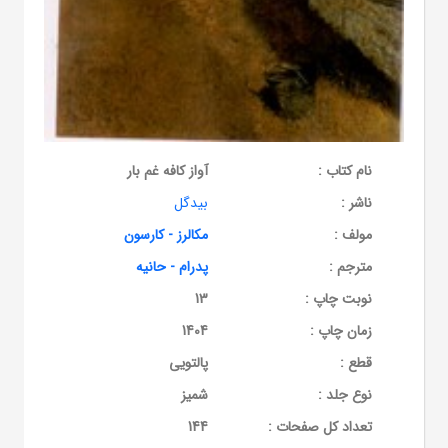
نام کتاب :
آواز کافه غم بار
ناشر :
بیدگل
مولف :
مکالرز - کارسون
مترجم :
پدرام - حانیه
نوبت چاپ :
13
زمان چاپ :
1404
قطع :
پالتویی
نوع جلد :
شمیز
تعداد کل صفحات :
144