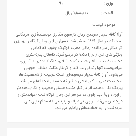
وزن :
90
قيمت :
1,800,000 ریال
موجود نیست
آواز کافۀ غم‌بار سومین رمان کارسون مکالرز، نویسندۀ زن امریکایی،
است که در سال 1951 منتشر شد. بسیاری این رمان کوتاه را بهترین
اثر مکالرز می‌دانند؛ رمانی معرف گوتیک جنوب که تمامی
ویژگی‌های این ژانر را یکجا در برمی‌گیرد. داستان پیردختری
عجیب‌وغریب و اهل جنوب که در آبادی دلگیرکننده‌ای با آشپزی
سیاهپوست تنها زندگی می‌کند و گرفتار مثلث عشقی عجیبی
می‌‌شود. آواز کافۀ غم‌بار مجموعه‌ای است عجیب از شخصیت‌ها،
شخصیت‌هایی ساکن آبادی دلگیر که داستان آنجا اتفاق می‌افتد.
پیرنگ تکان‌دهندۀ اثر در کنار مثلث عشقی عجیب و تکان‌دهنده‌تر
از این زاویۀ دید راوی در سراسر این رمان کوتاه لذت خواندنش را
دوچندان می‌کند. راوی بی‌طرف و ریزبینی که مدام بازی‌های
سرنوشت را به خواننده‌اش یادآور می‌شود.