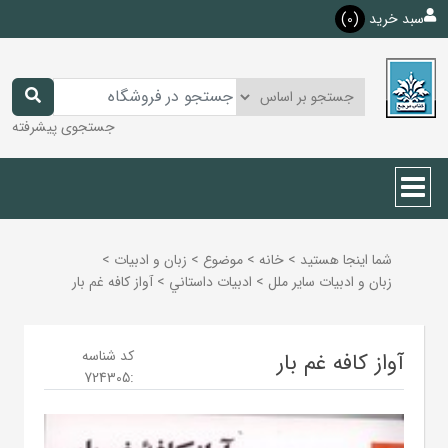
سبد خرید
(0)
جستجوی پیشرفته
شما اینجا هستید
>
خانه
>
موضوع
>
زبان و ادبيات
>
زبان و ادبيات ساير ملل
>
ادبيات داستاني
>
آواز کافه غم بار
کد شناسه
آواز کافه غم بار
724305
: