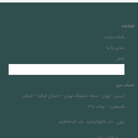
اطلاعات
نقشه سایت
تماس با ما
اخبار
حساب من
آدرس :
تهران - محله دانشگاه تهران – خيابان ايتاليا – خيابان
فلسطين – پلاك 380
تلفن :
021-88989543 , 021-88961303
پست الکترونیک :