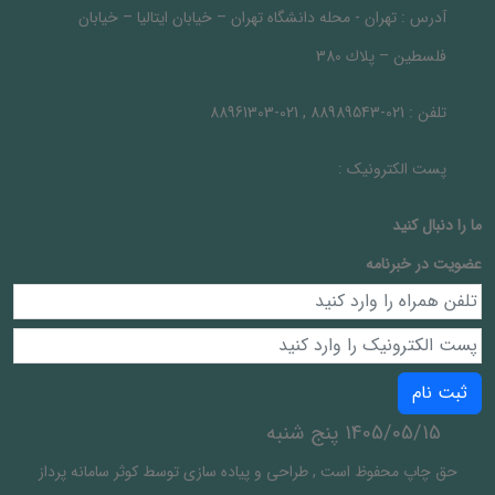
آدرس :
تهران - محله دانشگاه تهران – خيابان ايتاليا – خيابان
فلسطين – پلاك 380
تلفن :
021-88989543 , 021-88961303
پست الکترونیک :
ما را دنبال کنيد
عضویت در خبرنامه
ثبت نام
1405/05/15 پنج شنبه
حق چاپ محفوظ است
,
طراحی و پیاده سازی توسط
کوثر سامانه پرداز