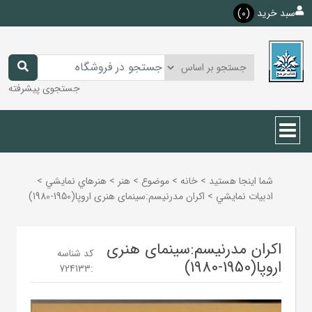
سبد خرید
(0)
جستجوی پیشرفته
شما اینجا هستید
>
خانه
>
موضوع
>
هنر
>
هنرهاي نمايشي
>
ادبيات نمايشي
>
اکران مدرنیسم:سینمای هنری اروپا(1950-1980)
اکران مدرنیسم:سینمای هنری
کد شناسه
اروپا(1950-1980)
724133
: