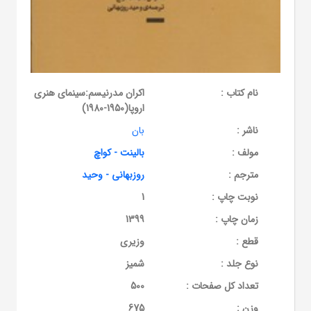
نام کتاب :
اکران مدرنیسم:سینمای هنری
اروپا(1950-1980)
ناشر :
بان
مولف :
بالینت - کواچ
مترجم :
روزبهانی - وحید
نوبت چاپ :
1
زمان چاپ :
1399
قطع :
وزیری
نوع جلد :
شمیز
تعداد کل صفحات :
500
وزن :
675