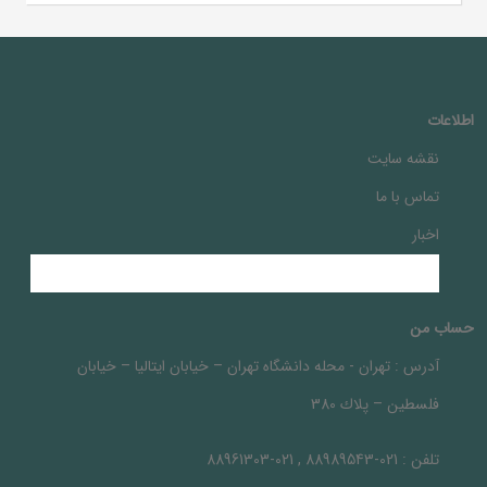
اطلاعات
نقشه سایت
تماس با ما
اخبار
حساب من
آدرس :
تهران - محله دانشگاه تهران – خيابان ايتاليا – خيابان
فلسطين – پلاك 380
تلفن :
021-88989543 , 021-88961303