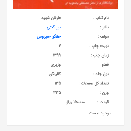
نام کتاب :
عارفان شهید
ناشر :
نور گیتی
مولف :
حقگو -سیروس
نوبت چاپ :
2
زمان چاپ :
1399
قطع :
وزیری
نوع جلد :
گالینگور
تعداد کل صفحات :
135
وزن :
335
قيمت :
150,000 ریال
موجود نیست