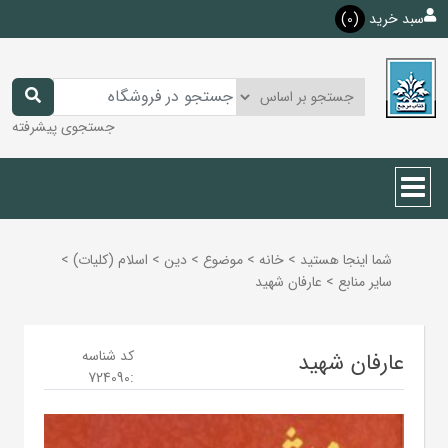
سبد خرید
(0)
جستجوی پیشرفته
شما اینجا هستید
>
خانه
>
موضوع
>
دين
>
اسلام (كليات)
>
ساير منابع
>
عارفان شهید
کد شناسه
عارفان شهید
724090
: