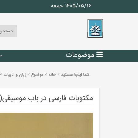
1405/05/16 جمعه
موضوعات
ص
شما اینجا هستید
>
خانه
>
موضوع
>
زبان و ادبيات
>
مکتوبات فارسی در باب موسیقی(