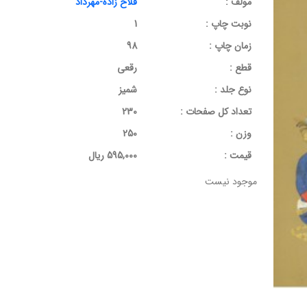
مولف :
فلاح زاده-مهرداد
نوبت چاپ :
1
زمان چاپ :
98
قطع :
رقعی
نوع جلد :
شمیز
تعداد کل صفحات :
230
وزن :
250
قيمت :
595,000 ریال
موجود نیست