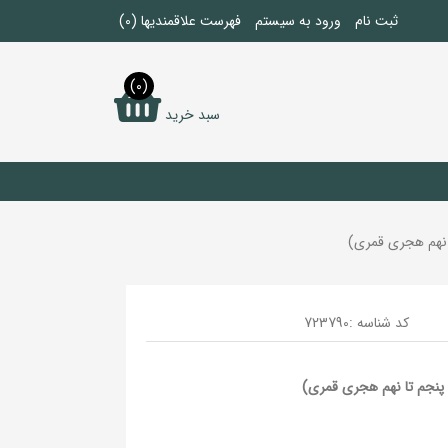
ثبت نام
ورود به سیستم
فهرست علاقمندیها
(0)
(0)
سبد خرید
 نهم هجری قمری)
کد شناسه :
723790
پنجم تا نهم هجری قمری)