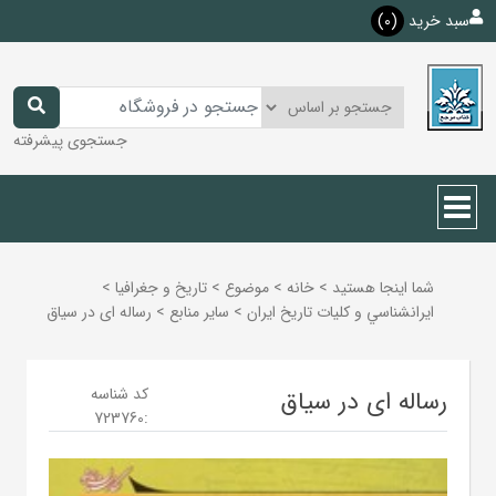
سبد خرید
(0)
جستجوی پیشرفته
شما اینجا هستید
>
خانه
>
موضوع
>
تاريخ و جغرافيا
>
ايرانشناسي و كليات تاريخ ايران
>
ساير منابع
>
رساله ای در سیاق
کد شناسه
رساله ای در سیاق
723760
: