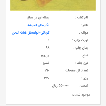
نام کتاب :
رساله ای در سیاق
ناشر :
نگارستان اندیشه
مولف :
کرمانی-ابواسحاق غیاث الدین
نوبت چاپ :
1
زمان چاپ :
98
قطع :
وزیری
نوع جلد :
شمیز
تعداد کل صفحات :
310
وزن :
320
قيمت :
550,000 ریال
موجود نیست