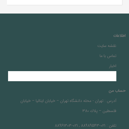
اطلاعات
نقشه سایت
تماس با ما
اخبار
حساب من
آدرس :
تهران - محله دانشگاه تهران – خيابان ايتاليا – خيابان
فلسطين – پلاك 380
تلفن :
021-88989543 , 021-88961303