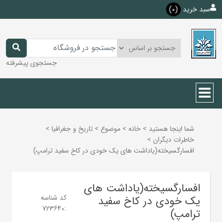
سبد خرید
(0)
جستجوی پیشرفته
شما اینجا هستید
>
خانه
>
موضوع
>
تاريخ و جغرافيا
>
خاطرات ديگران
>
افسارگسیخته(یاداشت های یک خودی در کاخ سفید ترامپ)
افسارگسیخته(یاداشت های
کد شناسه
یک خودی در کاخ سفید
723640
:
ترامپ)