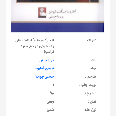
نام کتاب :
افسارگسیخته(یاداشت های
یک خودی در کاخ سفید
ترامپ)
ناشر :
مهراندیش
مولف :
نیومن-آماروسا
مترجم :
حسنی-پوریا1
نوبت چاپ :
1
زمان چاپ :
98
قطع :
رقعی
نوع جلد :
شمیز