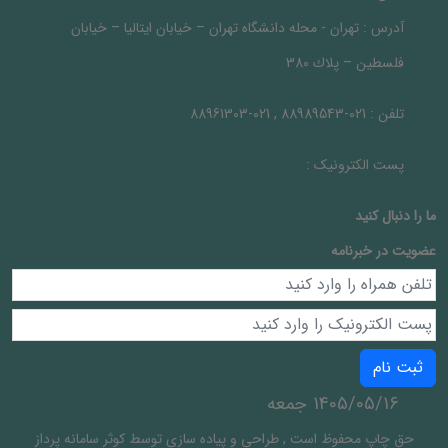
آدرس :
تهران - محله دانشگاه تهران – خيابان ايتاليا – خيابان
فلسطين – پلاك 380
تلفن :
021-88989543 , 021-88961303
پست الکترونیک :
ما را دنبال کنيد
عضویت در خبرنامه
ثبت نام
1405/05/16 جمعه
حق چاپ محفوظ است
,
طراحی و پیاده سازی توسط
کوثر سامانه پرداز