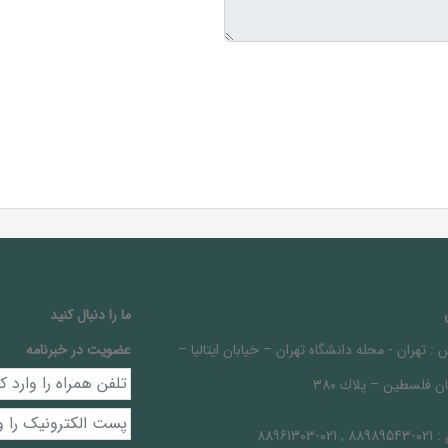
ما را دنبال کنيد
 :
تهران - محله دانشگاه تهران – خيابان ايتاليا –
عضویت در خبرنامه
ن فلسطين – پلاك 380
 :
021-88989543 , 021-88961303