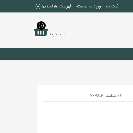
ثبت نام
ورود به سیستم
فهرست علاقمندیها
(0)
(0)
سبد خرید
کد شناسه :
723603