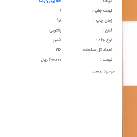
مولف :
اعلابیگی-رضا
نوبت چاپ :
1
زمان چاپ :
98
قطع :
پالتویی
نوع جلد :
شمیز
تعداد کل صفحات :
216
قيمت :
600,000 ریال
موجود نیست