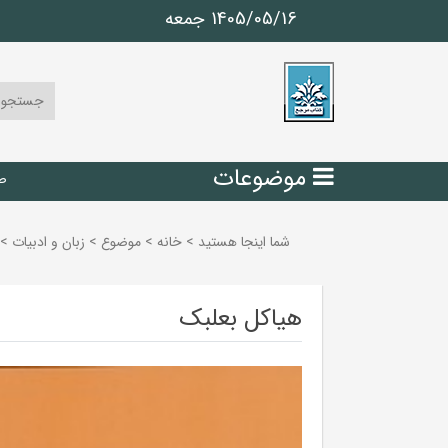
1405/05/16 جمعه
موضوعات
ص
شما اینجا هستید
>
خانه
>
موضوع
>
زبان و ادبيات
>
هیاکل بعلبک