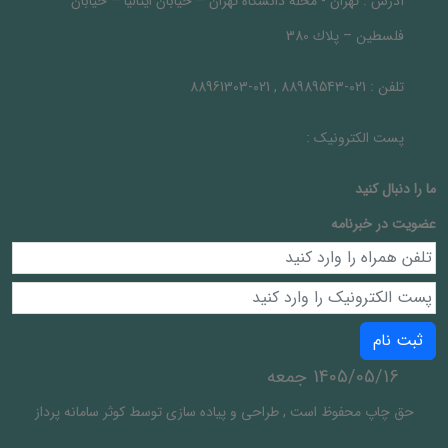
آدرس :
تهران - محله دانشگاه تهران – خيابان ايتاليا – خيابان
فلسطين – پلاك 380
تلفن :
021-88989543 , 021-88961303
پست الکترونیک :
ما را دنبال کنيد
عضویت در خبرنامه
ثبت نام
1405/05/16 جمعه
حق چاپ محفوظ است
,
طراحی و پیاده سازی توسط
کوثر سامانه پرداز