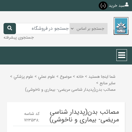
سبد خرید
(0)
جستجوی پیشرفته
شما اینجا هستید
>
خانه
>
موضوع
>
علوم عملي
>
علوم پزشكي
>
ساير منابع
>
مصائب بدن(پدیدار شناسی مریضی- بیماری و ناخوشی)
مصائب بدن(پدیدار شناسی
کد شناسه
مریضی- بیماری و ناخوشی)
723538
: