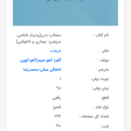
نام کتاب :
مصائب بدن(پدیدار شناسی
مریضی- بیماری و ناخوشی)
ناشر :
فرهامه
مولف :
آلفرد آهو-جیمز/آهو-کوین
مترجم :
اخلاقی منش-محمدرضا
نوبت چاپ :
1
زمان چاپ :
98
قطع :
رقعی
نوع جلد :
شمیز
تعداد کل صفحات :
224
وزن :
210