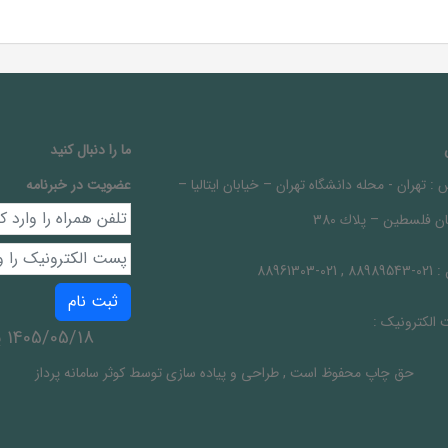
ما را دنبال کنيد
 :
تهران - محله دانشگاه تهران – خيابان ايتاليا –
عضویت در خبرنامه
ن فلسطين – پلاك 380
 :
021-88989543 , 021-88961303
ثبت نام
الکترونیک :
1405/05/18 يكشنبه
حق چاپ محفوظ است
,
طراحی و پیاده سازی توسط
کوثر سامانه پرداز