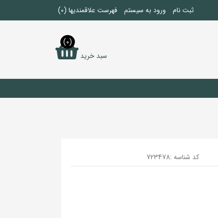
ثبت نام
ورود به سیستم
فهرست علاقمندیها
(0)
(0)
سبد خرید
کد شناسه :
723478