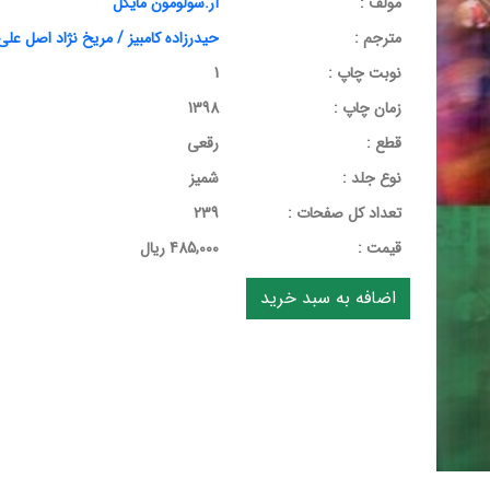
مولف :
آر.سولومون مایکل
مترجم :
حیدرزاده کامبیز / مریخ نژاد اصل علی
نوبت چاپ :
1
زمان چاپ :
1398
قطع :
رقعی
نوع جلد :
شمیز
تعداد کل صفحات :
239
قيمت :
485,000 ریال