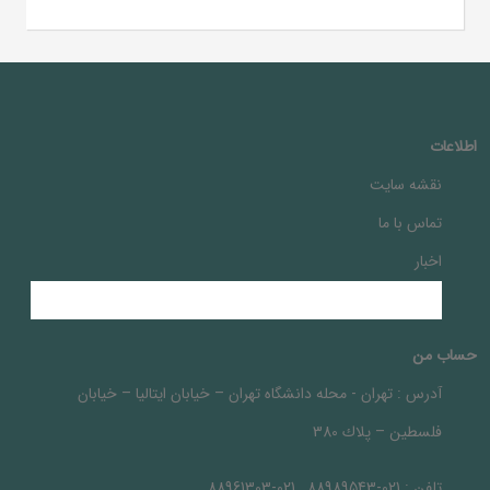
اطلاعات
نقشه سایت
تماس با ما
اخبار
حساب من
آدرس :
تهران - محله دانشگاه تهران – خيابان ايتاليا – خيابان
فلسطين – پلاك 380
تلفن :
021-88989543 , 021-88961303