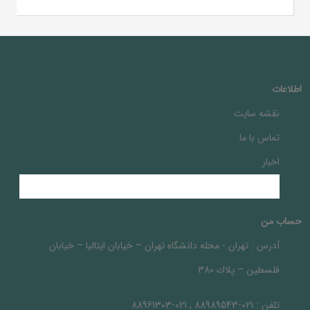
اطلاعات
نقشه سایت
تماس با ما
اخبار
حساب من
آدرس :
تهران - محله دانشگاه تهران – خيابان ايتاليا – خيابان
فلسطين – پلاك 380
تلفن :
021-88989543 , 021-88961303