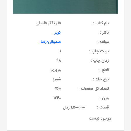
نام کتاب :
فقر تفکر فلسفی
ناشر :
کویر
مولف :
صدوقی-رضا
نوبت چاپ :
1
زمان چاپ :
98
قطع :
وزیری
نوع جلد :
شمیز
تعداد کل صفحات :
760
وزن :
1240
قيمت :
1,500,000 ریال
موجود نیست