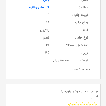
مولف :
اثنا عشری-فائزه
نوبت چاپ :
1
زمان چاپ :
98
قطع :
پالتویی
نوع جلد :
شمیز
تعداد کل صفحات :
22
وزن :
35
قيمت :
120,000 ریال
موجود نیست
بررسی و نظر خود را بنویسید
امتیاز