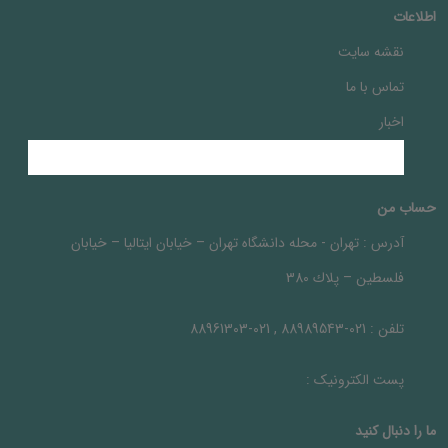
اطلاعات
نقشه سایت
تماس با ما
اخبار
حساب من
آدرس :
تهران - محله دانشگاه تهران – خيابان ايتاليا – خيابان
فلسطين – پلاك 380
تلفن :
021-88989543 , 021-88961303
پست الکترونیک :
ما را دنبال کنيد