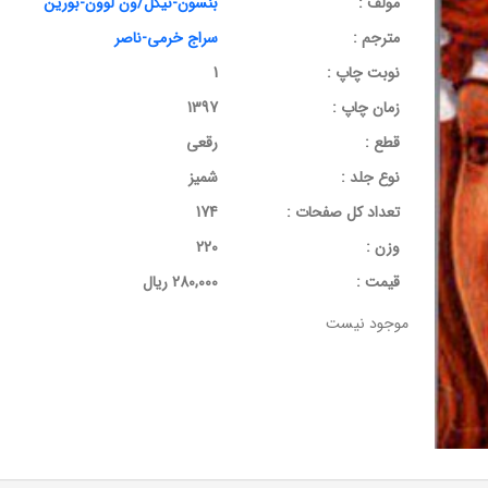
مولف :
بنسون-نیگل/ون لوون-بورین
مترجم :
سراج خرمی-ناصر
نوبت چاپ :
1
زمان چاپ :
1397
قطع :
رقعی
نوع جلد :
شمیز
تعداد کل صفحات :
174
وزن :
220
قيمت :
280,000 ریال
موجود نیست