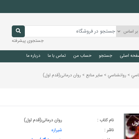
جستجوی پیشرفته
فحه اصلی
جستجو
حساب من
تماس با ما
درباره ما
اسي
>
روانشناسي
>
ساير منابع
>
روان درمانی(قدم اول)
نام کتاب :
روان درمانی(قدم اول)
ناشر :
شیرازه