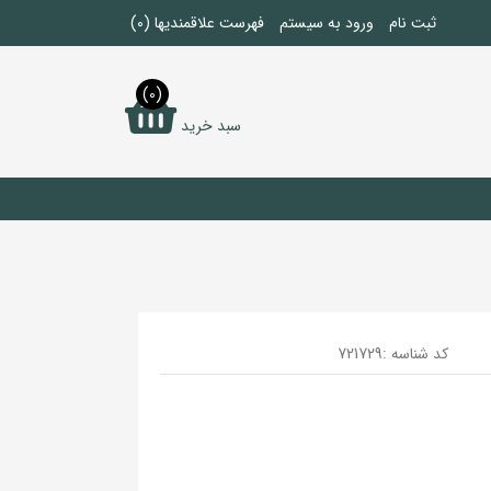
ثبت نام
ورود به سیستم
فهرست علاقمندیها
(0)
(0)
سبد خرید
کد شناسه :
721729