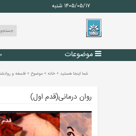
1405/05/17 شنبه
موضوعات
ص
شما اینجا هستید
>
خانه
>
موضوع
>
فلسفه و روانشن
روان درمانی(قدم اول)