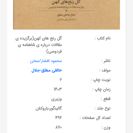
نام کتاب :
گل رنج های کهن(برگزیده ی
مقالات درباره ی شاهنامه ی
فردوسی)
ناشر :
محمود افشار/سخن
مولف :
خالقی مطلق-جلال
نوبت چاپ :
2
زمان چاپ :
1403
قطع :
وزیری
نوع جلد :
گالینگور،باروکش
تعداد کل صفحات :
496
وزن :
870