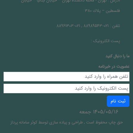
آدرس :
تهران - محله دانشگاه تهران – خيابان ايتاليا – خيابان
فلسطين – پلاك 380
تلفن :
021-88989543 , 021-88961303
پست الکترونیک :
ما را دنبال کنيد
عضویت در خبرنامه
ثبت نام
1405/05/16 جمعه
حق چاپ محفوظ است
,
طراحی و پیاده سازی توسط
کوثر سامانه پرداز