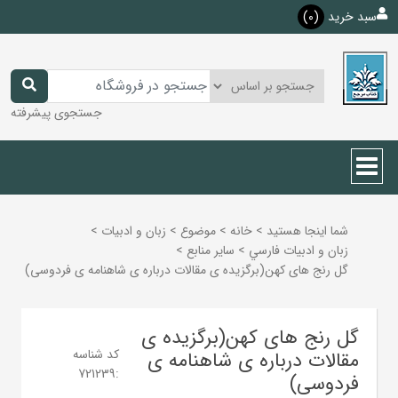
سبد خرید
(0)
جستجوی پیشرفته
شما اینجا هستید
>
خانه
>
موضوع
>
زبان و ادبيات
>
زبان و ادبيات فارسي
>
ساير منابع
>
گل رنج های کهن(برگزیده ی مقالات درباره ی شاهنامه ی فردوسی)
گل رنج های کهن(برگزیده ی
کد شناسه
مقالات درباره ی شاهنامه ی
721239
:
فردوسی)