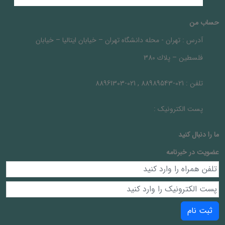
حساب من
آدرس :
تهران - محله دانشگاه تهران – خيابان ايتاليا – خيابان
فلسطين – پلاك 380
تلفن :
021-88989543 , 021-88961303
پست الکترونیک :
ما را دنبال کنيد
عضویت در خبرنامه
ثبت نام