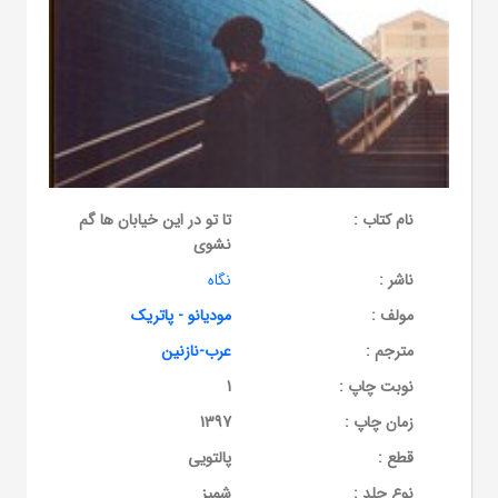
نام کتاب :
تا تو در این خیابان ها گم
نشوی
ناشر :
نگاه
مولف :
مودیانو - پاتریک
مترجم :
عرب-نازنین
نوبت چاپ :
1
زمان چاپ :
1397
قطع :
پالتویی
نوع جلد :
شمیز