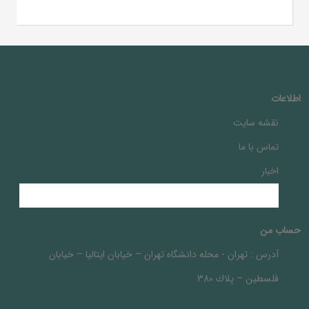
اطلاعات
نقشه سایت
تماس با ما
اخبار
حساب من
آدرس :
تهران - محله دانشگاه تهران – خيابان ايتاليا – خيابان
فلسطين – پلاك 380