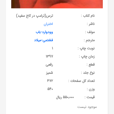
نام کتاب :
ترس(ترامپ در کاخ سفید)
ناشر :
اختران
مولف :
وودوارد-باب
مترجم :
فشتمی-میلاد
نوبت چاپ :
1
زمان چاپ :
1397
قطع :
رقعی
نوع جلد :
شمیز
تعداد کل صفحات :
472
وزن :
540
قيمت :
550,000 ریال
موجود نیست