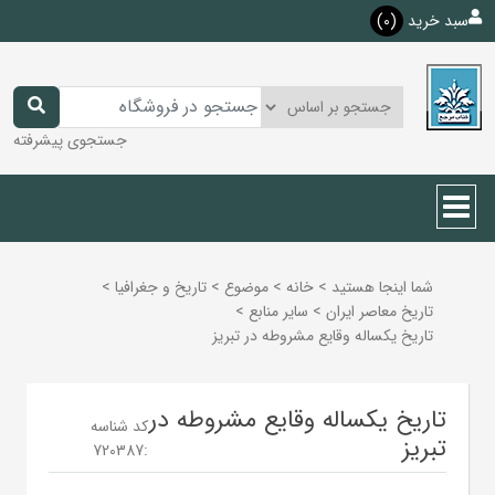
سبد خرید
(0)
جستجوی پیشرفته
شما اینجا هستید
>
خانه
>
موضوع
>
تاريخ و جغرافيا
>
تاريخ معاصر ايران
>
ساير منابع
>
تاریخ یکساله وقایع مشروطه در تبریز
تاریخ یکساله وقایع مشروطه در
کد شناسه
تبریز
720387
: