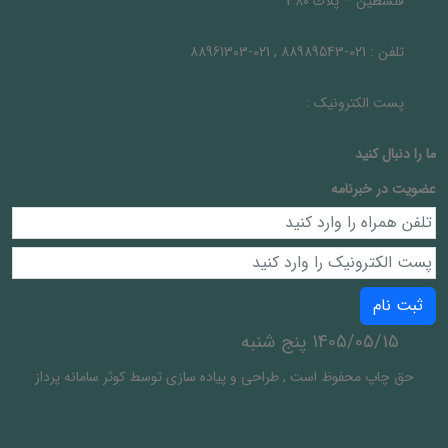
فلسطين – پلاك 380
تلفن :
021-88989543 , 021-88961303
پست الکترونیک :
ما را دنبال کنيد
عضویت در خبرنامه
ثبت نام
1405/05/15 پنج شنبه
حق چاپ محفوظ است
,
طراحی و پیاده سازی توسط
کوثر سامانه پرداز