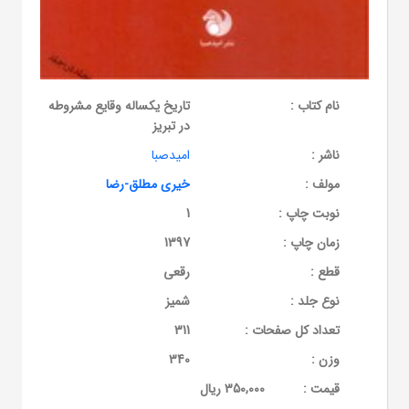
نام کتاب :
تاریخ یکساله وقایع مشروطه
در تبریز
ناشر :
امیدصبا
مولف :
خیری مطلق-رضا
نوبت چاپ :
1
زمان چاپ :
1397
قطع :
رقعی
نوع جلد :
شمیز
تعداد کل صفحات :
311
وزن :
340
قيمت :
350,000 ریال