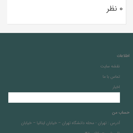
0 نظر
اطلاعات
نقشه سایت
تماس با ما
اخبار
حساب من
آدرس :
تهران - محله دانشگاه تهران – خيابان ايتاليا – خيابان