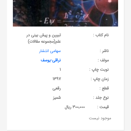
نام کتاب :
تبیین و پیش بینی در
علم(مجموعه مقالات)
ناشر :
سهامی انتشار
مولف :
نراقی-یوسف
نوبت چاپ :
1
زمان چاپ :
1397
قطع :
رقعی
نوع جلد :
شمیز
قيمت :
300,000 ریال
موجود نیست