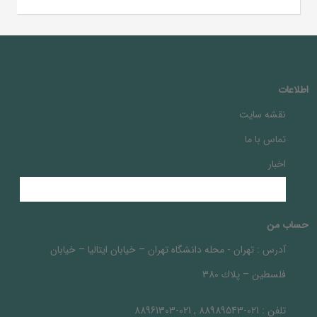
اطلاعات
نقشه سایت
تماس با ما
اخبار
حساب من
آدرس :
تهران - محله دانشگاه تهران – خيابان ايتاليا – خيابان
فلسطين – پلاك 380
تلفن :
021-88989543 , 021-88961303