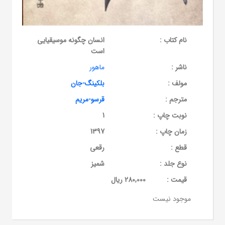
نام کتاب :
انسان چگونه موسیقیایی
است
ناشر :
ماهور
مولف :
بلکینگ-جان
مترجم :
قرسو-مریم
نوبت چاپ :
1
زمان چاپ :
1397
قطع :
رقعی
نوع جلد :
شمیز
قيمت :
280,000 ریال
موجود نیست