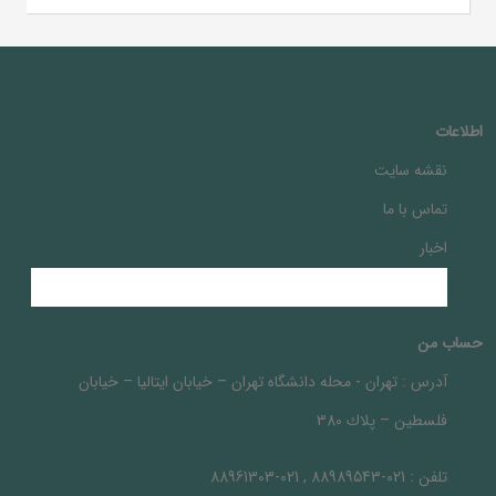
اطلاعات
نقشه سایت
تماس با ما
اخبار
حساب من
آدرس :
تهران - محله دانشگاه تهران – خيابان ايتاليا – خيابان
فلسطين – پلاك 380
تلفن :
021-88989543 , 021-88961303