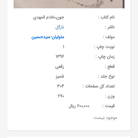
نام کتاب :
جون،خادم المهدی
ناشر :
نارگل
مولف :
متولیان-سیدحسین
نوبت چاپ :
1
زمان چاپ :
1396
قطع :
رقعی
نوع جلد :
شمیز
تعداد کل صفحات :
304
وزن :
270
قيمت :
200,000 ریال
موجود نیست