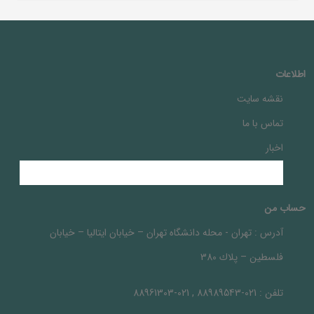
اطلاعات
نقشه سایت
تماس با ما
اخبار
حساب من
آدرس :
تهران - محله دانشگاه تهران – خيابان ايتاليا – خيابان
فلسطين – پلاك 380
تلفن :
021-88989543 , 021-88961303