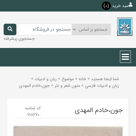
سبد خرید
(0)
جستجوی پیشرفته
شما اینجا هستید
>
خانه
>
موضوع
>
زبان و ادبيات
>
زبان و ادبيات فارسي
>
متون شعر و نثر
>
جون،خادم المهدی
کد شناسه
جون،خادم المهدی
718670
: