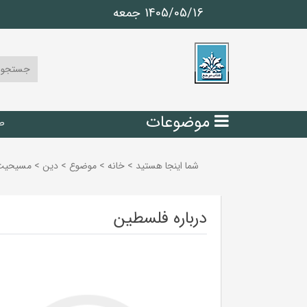
1405/05/16 جمعه
موضوعات
ص
شما اینجا هستید
>
خانه
>
موضوع
>
دين
>
مسيحيت 
درباره فلسطین