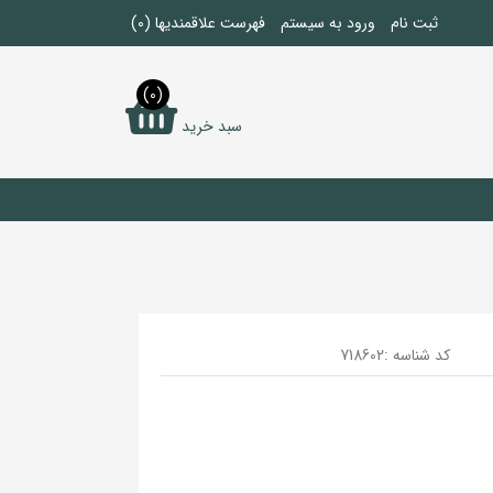
ثبت نام
ورود به سیستم
فهرست علاقمندیها
(0)
(0)
سبد خرید
کد شناسه :
718602