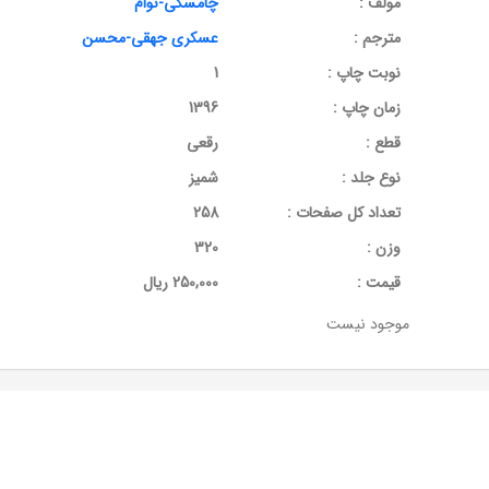
مولف :
چامسکی-نوام
مترجم :
عسکری جهقی-محسن
نوبت چاپ :
1
زمان چاپ :
1396
قطع :
رقعی
نوع جلد :
شمیز
تعداد کل صفحات :
258
وزن :
320
قيمت :
250,000 ریال
موجود نیست