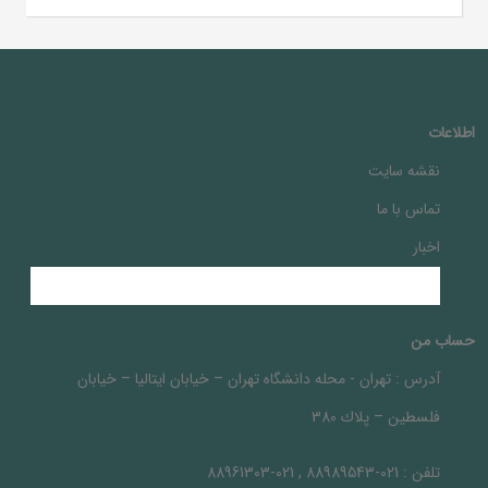
اطلاعات
نقشه سایت
تماس با ما
اخبار
حساب من
آدرس :
تهران - محله دانشگاه تهران – خيابان ايتاليا – خيابان
فلسطين – پلاك 380
تلفن :
021-88989543 , 021-88961303