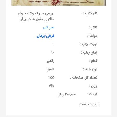
نام کتاب :
بررسی سیر تحولات دیوان
سالاری مغول ها در ایران
ناشر :
امیر کبیر
مولف :
فرخی-یزدان
نوبت چاپ :
1
زمان چاپ :
96
قطع :
رقعی
نوع جلد :
شمیز
تعداد کل صفحات :
255
وزن :
360
قيمت :
300,000 ریال
موجود نیست