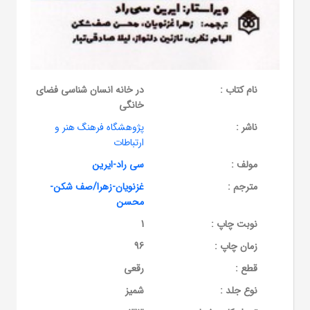
نام کتاب :
در خانه انسان شناسی فضای
خانگی
ناشر :
پژوهشگاه فرهنگ هنر و
ارتباطات
مولف :
سی راد-ایرین
مترجم :
غزنویان-زهرا/صف شکن-
محسن
نوبت چاپ :
1
زمان چاپ :
96
قطع :
رقعی
نوع جلد :
شمیز