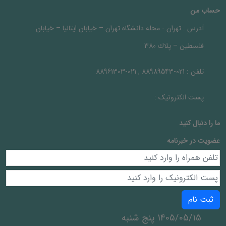
حساب من
آدرس :
تهران - محله دانشگاه تهران – خيابان ايتاليا – خيابان
فلسطين – پلاك 380
تلفن :
021-88989543 , 021-88961303
پست الکترونیک :
ما را دنبال کنيد
عضویت در خبرنامه
ثبت نام
1405/05/15 پنج شنبه