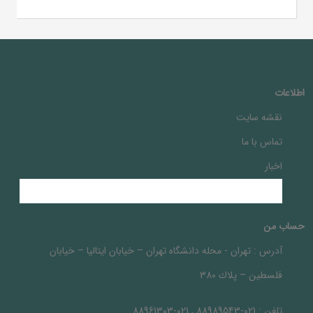
اطلاعات
نقشه سایت
تماس با ما
اخبار
حساب من
آدرس :
تهران - محله دانشگاه تهران – خيابان ايتاليا – خيابان
فلسطين – پلاك 380
تلفن :
021-88989543 , 021-88961303