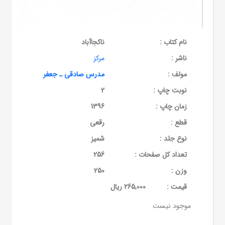
نام کتاب :
ناکجاآباد
ناشر :
مرکز
مولف :
مدرس صادقی ـ جعفر
نوبت چاپ :
2
زمان چاپ :
1396
قطع :
رقعی
نوع جلد :
شمیز
تعداد کل صفحات :
256
وزن :
250
قيمت :
265,000 ریال
موجود نیست