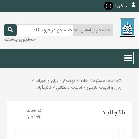
سبد خرید
(0)
جستجوی پیشرفته
شما اینجا هستید
>
خانه
>
موضوع
>
زبان و ادبيات
>
زبان و ادبيات فارسي
>
ادبيات داستاني
>
ناکجاآباد
کد شناسه
ناکجاآباد
717479
: